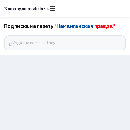
☰
Namangan nashrlari
⚙
Подписка на газету
"Наманганская
правда"
⌕